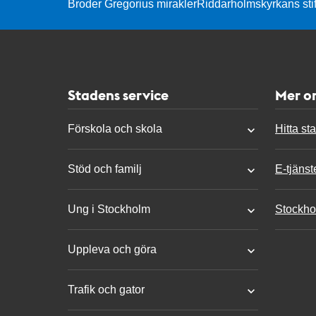
Broder Gregorius mirakler
Riddarholmskyrkans stif
Stadens service
Mer o
Förskola och skola
Hitta st
Stöd och familj
E-tjänst
Ung i Stockholm
Stockho
Uppleva och göra
Trafik och gator