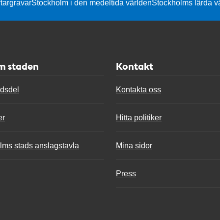
targravar
Stockholm i den medeltida världen
Stockholms lärda v
m staden
Kontakt
adsdel
Kontakta oss
er
Hitta politiker
lms stads anslagstavla
Mina sidor
Press