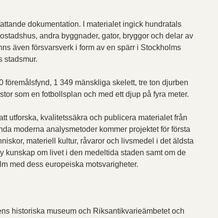
ttande doku­mentation. I materialet ingick hundratals
bostadshus, andra bygg­nader, gator, bryggor och delar av
ns även försvars­verk i form av en spärr i Stockholms
s stadsmur.
föremålsfynd, 1 349 mänskliga skelett, tre ton djurben
stor som en fotbollsplan och med ett djup på fyra meter.
 att utforska, kvalitetssäkra och publicera materialet från
a moderna analysmetoder kommer projektet för första
skor, materiell kultur, råvaror och livsmedel i det äldsta
y kunskap om livet i den medel­tida staden samt om de
 med dess europeiska mot­svarigheter.
ens historiska museum och Riks­antikvarie­ämbetet och