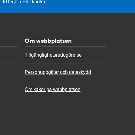
ärld
Tegel i Stockholm
Om webbplatsen
Tillgänglighetsredogörelse
Personuppgifter och dataskydd
Om kakor på webbplatsen