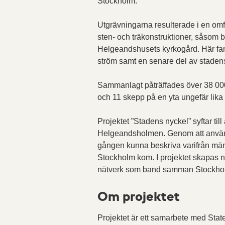
Stockholm.
Utgrävningarna resulterade i en omfa
sten- och träkonstruktioner, såsom 
Helgeands­husets kyrkogård. Här fan
ström samt en senare del av staden
Sammanlagt påträffades över 38 000 
och 11 skepp på en yta ungefär lika 
Projektet ”Stadens nyckel” syftar till
Helgeandsholmen. Genom att använd
gången kunna beskriva varifrån männi
Stockholm kom. I projektet skapas n
nätverk som band samman Stockholm
Om projektet
Projektet är ett samarbete med Stat