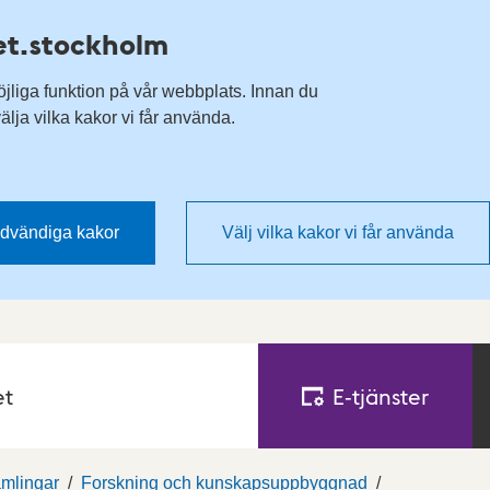
Till övergripande innehåll för webbplatsen
et.stockholm
öjliga funktion på vår webbplats. Innan du
lja vilka kakor vi får använda.
dvändiga kakor
Välj vilka kakor vi får använda
et
E‑tjänster
mlingar
Forskning och kunskapsuppbyggnad