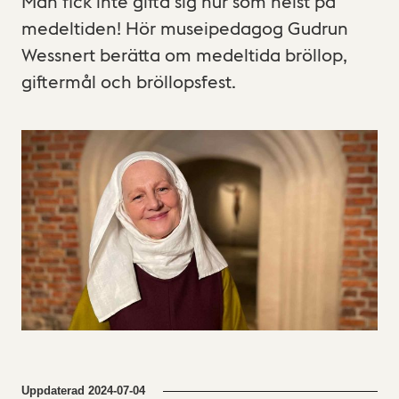
Man fick inte gifta sig hur som helst på
medeltiden! Hör museipedagog Gudrun
Wessnert berätta om medeltida bröllop,
giftermål och bröllopsfest.
Uppdaterad
2024-07-04