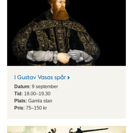
e
n
d
a
r
i
u
m
I Gustav Vasas spår
Datum:
9
september
Tid:
18.00
–
19.30
Plats:
Gamla stan
Pris:
75–150 kr