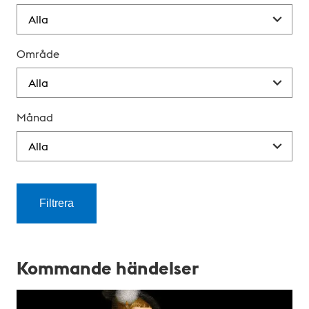
Område
Månad
Filtrera
K
a
Kommande händelser
l