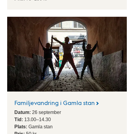
Familjevandring i Gamla stan
Datum:
26
september
Tid:
13.00
–
14.30
Plats:
Gamla stan
Pris:
50 kr