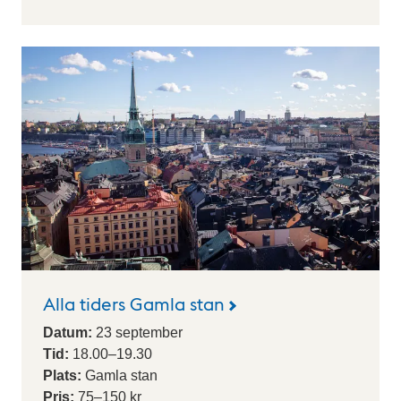
Alla tiders Gamla stan
Datum:
23
september
Tid:
18.00
–
19.30
Plats:
Gamla stan
Pris:
75–150 kr