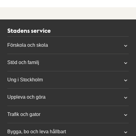
e
n
d
a
Stadens service
r
Förskola och skola
i
u
Stöd och familj
m
Ung i Stockholm
Uppleva och göra
Trafik och gator
Bygga, bo och leva hållbart