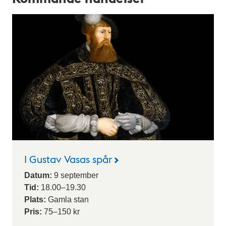
l
e
n
d
a
r
i
u
m
I Gustav Vasas spår
Datum:
9
september
Tid:
18.00
–
19.30
Plats:
Gamla stan
Pris:
75–150 kr