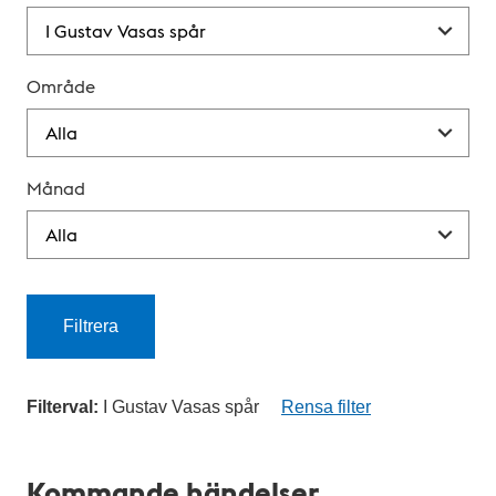
Område
Månad
Filtrera
Filterval:
I Gustav Vasas spår
Rensa filter
K
a
Kommande händelser